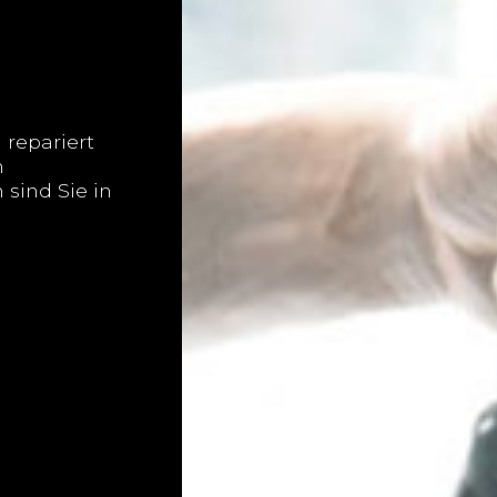
 repariert
n
 sind Sie in